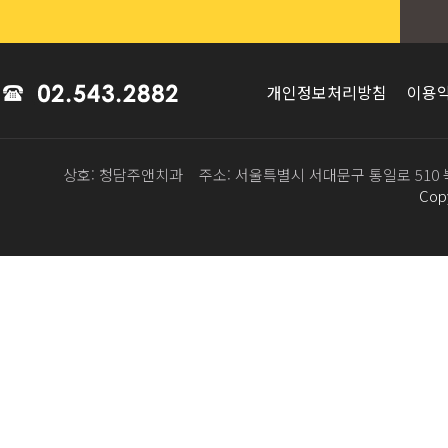
개인정보처리방침
이용
상호: 청담주앤치과
주소: 서울특별시 서대문구 통일로 510 북
Copy