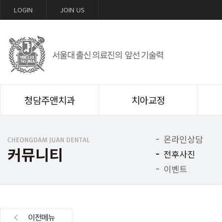
LOGIN
JOIN US
홈
핸드폰
예약
오시는길
청담주앤치과
치아교정
의료진소개
인비절라인
I
온라인상담
둘러보기
투명교정장치
커뮤니티
전후사진
진료안내
일반교정
이벤트
찾아오시는길