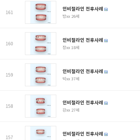
인비절라인 전후사례
161
방xx 26세
인비절라인 전후사례
160
장xx 18세
인비절라인 전후사례
159
박xx 37세
인비절라인 전후사례
158
강xx 27세
인비절라인 전후사례
157