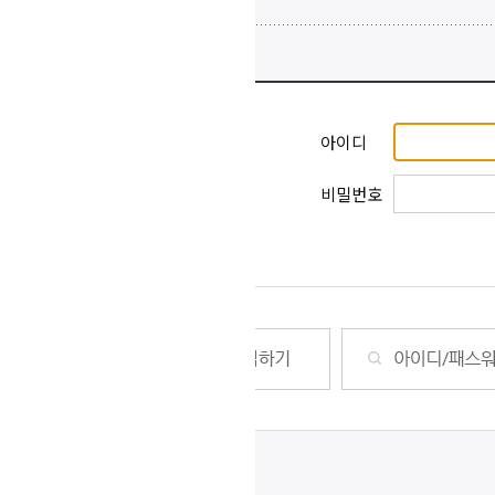
아이디
비밀번호
아이디 저장
회원이 되시
사용자 암호
로그인 후 