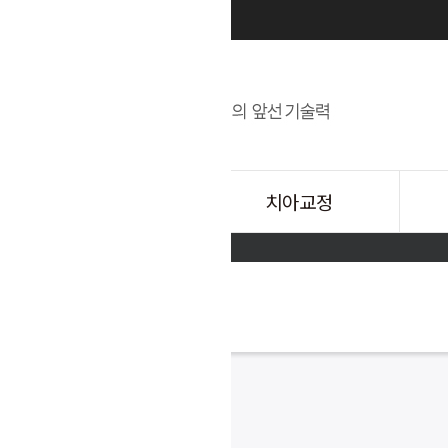
치아교정
임플란트
인비절라인
IBS임플란트
치아성
투명교정장치
앞니임플란트
치아미
회원로그인
회원가입
일반교정
어금니임플란트
잇몸성
틀니임플란트
아르미