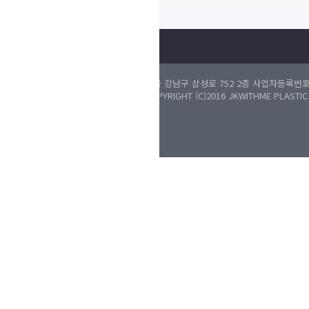
개인정보 취급방침
이용약관
 강남구 삼성로 752 2층 사업자등록번호 : 737-93-00327 대표자 : 한승엽 상호명
PYRIGHT (C)2016 JKWITHME PLASTIC SURGERY & DERMATOLOGY. ALL RIGH