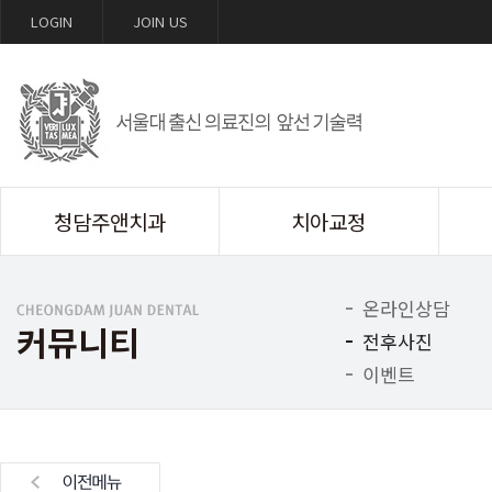
LOGIN
JOIN US
홈
핸드폰
예약
오시는길
청담주앤치과
치아교정
의료진소개
인비절라인
I
온라인상담
둘러보기
투명교정장치
커뮤니티
전후사진
진료안내
일반교정
이벤트
찾아오시는길