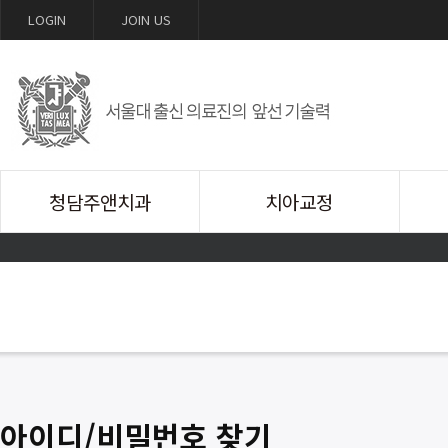
LOGIN
JOIN US
홈
핸드폰
예약
오시는길
청담주앤치과
치아교정
의료진소개
인비절라인
I
둘러보기
투명교정장치
진료안내
일반교정
찾아오시는길
아이디/비밀번호 찾기